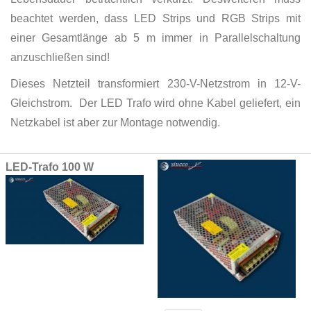
beachtet werden, dass LED Strips und RGB Strips mit
einer Gesamtlänge ab 5 m immer in Parallelschaltung
anzuschließen sind!
Dieses Netzteil transformiert 230-V-Netzstrom in 12-V-
Gleichstrom. Der LED Trafo wird ohne Kabel geliefert, ein
Netzkabel ist aber zur Montage notwendig.
Grouped
LED-Trafo 100 W
product
items