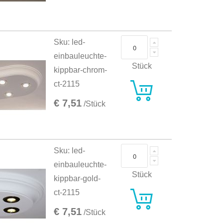
Sku: led-
einbauleuchte-
Stück
kippbar-chrom-
ct-2115
€ 7,51
/Stück
Sku: led-
einbauleuchte-
Stück
kippbar-gold-
ct-2115
€ 7,51
/Stück