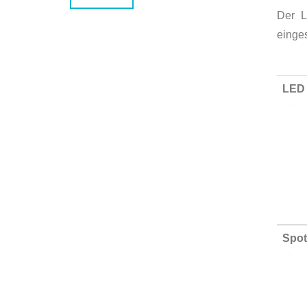
Der L
einge
Group
LED 
produ
items
Spot