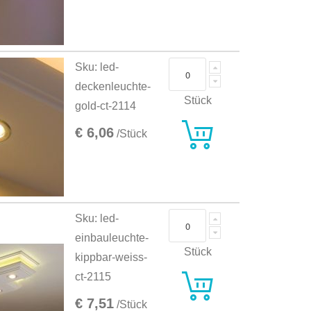
Sku: led-
deckenleuchte-
Stück
gold-ct-2114
€ 6,06
/Stück
Sku: led-
einbauleuchte-
Stück
kippbar-weiss-
ct-2115
€ 7,51
/Stück