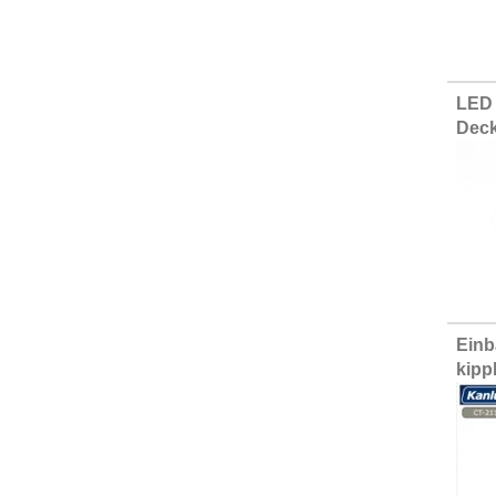
LED 
Deck
Einb
kipp