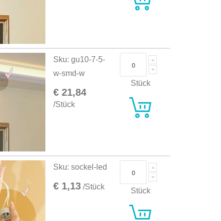
Sku: gu10-7-5-
w-smd-w
Stück
€ 21,84
/Stück
Sku: sockel-led
€ 1,13
/Stück
Stück