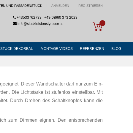
TEN UND FASSADENSTUCK
ANMELDEN
REGISTRIEREN
+43533762733 | +43(0)660 373 2023
My Cart
info@stuckleistenstyropor.at
STUCK DEKORBAU
MONTAGE-VIDEOS
REFERENZEN
BLOG
eeignet. Dieser Wandschalter darf nur zum Ein-
Die Lichtstärke ist stufenlos einstellbar. Mit
ltet. Durch Drehen des Schaltknopfes kann die
 sich zum Dimmen eignen. Den entsprechenden