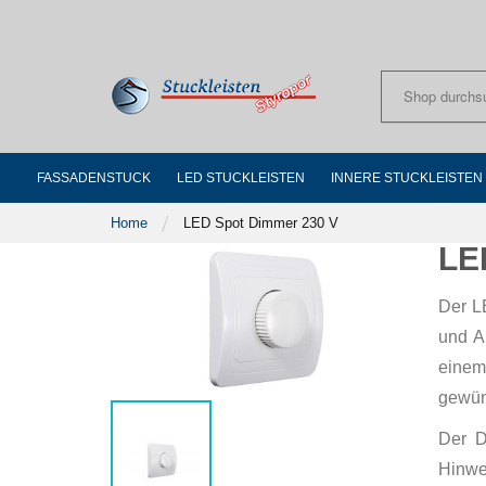
Skip
to
Content
FASSADENSTUCK
LED STUCKLEISTEN
INNERE STUCKLEISTEN
Home
LED Spot Dimmer 230 V
LE
Der L
und A
einem
gewüns
Der D
Hinwe