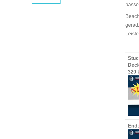
passe
Beach
geradz
Leist
Group
Stuc
produ
Deck
items
320 
Ends