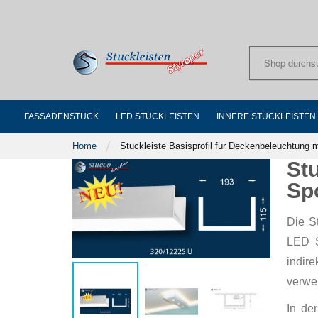
Skip
to
Content
FASSADENSTUCK
LED STUCKLEISTEN
INNERE STUCKLEISTEN
Home
Stuckleiste Basisprofil für Deckenbeleuchtung 
St
Sp
Die St
LED S
indir
verwe
In de