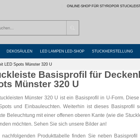
ONLINE-SHOP FÜR STYROPOR STUCKLEIS
Suchen
DEKOSÄULEN
LED LAMPEN LED-SHOP
STUCKHERSTELLUNG
mit LED Spots Münster 320 U
uckleiste Basisprofil für Decke
ots Münster 320 U
uckleisten Münster 320 U ist ein Basisprofil in U-Form. Dies
pots und Einbauleuchten. Weiterhin ist dieses Basisprofil se
ekte Beleuchtung mit einer offenen oberen Kante (wie die Stuc
nden möchten. Sehen Sie sich unsere Bilder an!
r nachfolgenden Produkttabelle finden Sie neben Basisprofi