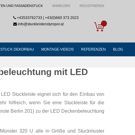
TEN UND FASSADENSTUCK
ANMELDEN
REGISTRIEREN
+43533762733 | +43(0)660 373 2023
My Cart
info@stuckleistenstyropor.at
STUCK DEKORBAU
MONTAGE-VIDEOS
REFERENZEN
BLOG
nbeleuchtung mit LED
e LED Stuckleiste eignet sich für den Einbau von
hr hilfreich, wenn Sie eine Stuckleiste für die
kleiste Berlin 201) zu der LED Deckenbeleuchtung
l Münster 320 U alle in Größe und Stuckmuster