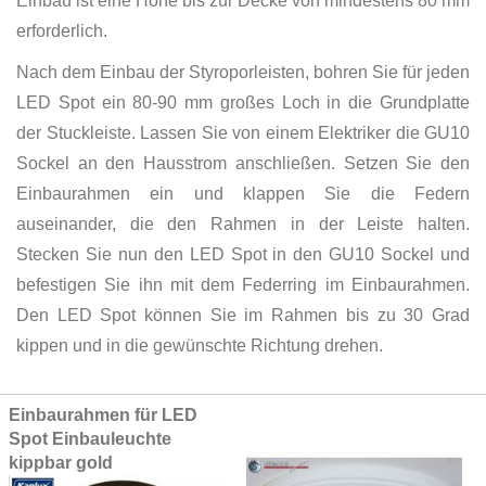
Einbau ist eine Höhe bis zur Decke von mindestens 80 mm
erforderlich.
Nach dem Einbau der Styroporleisten, bohren Sie für jeden
LED Spot ein 80-90 mm großes Loch in die Grundplatte
der Stuckleiste. Lassen Sie von einem Elektriker die GU10
Sockel an den Hausstrom anschließen. Setzen Sie den
Einbaurahmen ein und klappen Sie die Federn
auseinander, die den Rahmen in der Leiste halten.
Stecken Sie nun den LED Spot in den GU10 Sockel und
befestigen Sie ihn mit dem Federring im Einbaurahmen.
Den LED Spot können Sie im Rahmen bis zu 30 Grad
kippen und in die gewünschte Richtung drehen.
Grouped
Einbaurahmen für LED
product
Spot Einbauleuchte
items
kippbar gold