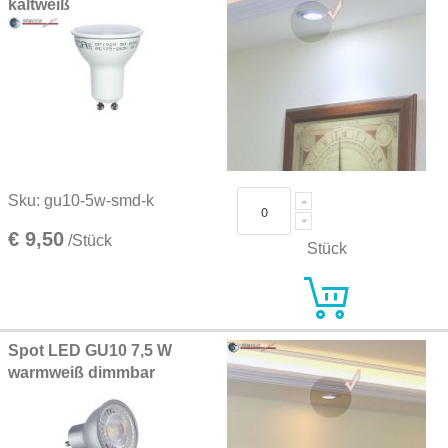
kaltweiß
Sku: gu10-5w-smd-k
€ 9,50
/Stück
Stück
Spot LED GU10 7,5 W
warmweiß dimmbar