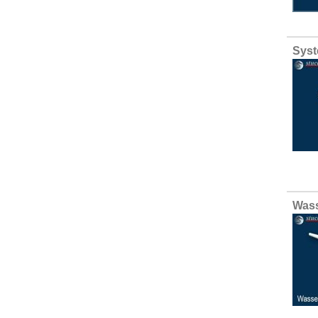
Syst
Wass