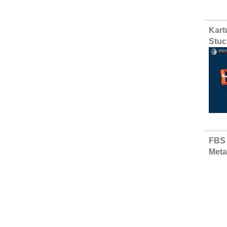
Kart
Stuc
FBS 
Meta