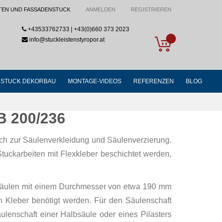
TEN UND FASSADENSTUCK
ANMELDEN
REGISTRIEREN
+43533762733 | +43(0)660 373 2023
My Cart
info@stuckleistenstyropor.at
STUCK DEKORBAU
MONTAGE-VIDEOS
REFERENZEN
BLOG
B 200/236
ich zur Säulenverkleidung und Säulenverzierung.
tuckarbeiten mit Flexkleber beschichtet werden,
r Säulen mit einem Durchmesser von etwa 190 mm
n Kleber benötigt werden. Für den Säulenschaft
ulenschaft einer Halbsäule oder eines Pilasters