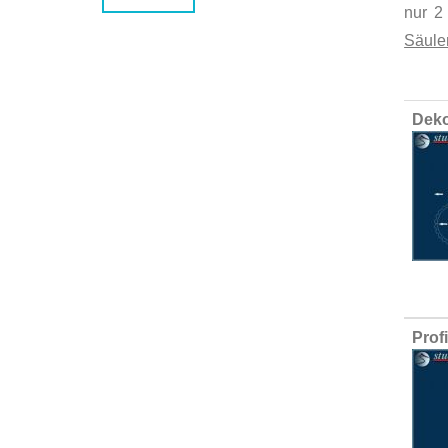
nur 2
Säule
Group
Deko
produ
items
Prof