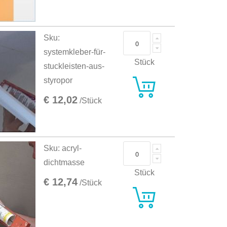
Sku:
systemkleber-für-
Stück
stuckleisten-aus-
styropor
€ 12,02
/Stück
Sku: acryl-
dichtmasse
Stück
€ 12,74
/Stück