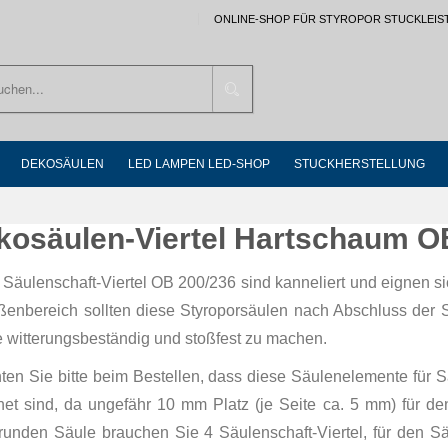
ONLINE-SHOP FÜR STYROPOR STUCKLEIS
Suchen
DEKOSÄULEN
LED LAMPEN LED-SHOP
STUCKHERSTELLUNG
kosäulen-Viertel Hartschaum O
 Säulenschaft-Viertel OB 200/236 sind kanneliert und eignen s
ßenbereich sollten diese Styroporsäulen nach Abschluss der S
e witterungsbeständig und stoßfest zu machen.
ten Sie bitte beim Bestellen, dass diese Säulenelemente fü
net sind, da ungefähr 10 mm Platz (je Seite ca. 5 mm) für de
 runden Säule brauchen Sie 4 Säulenschaft-Viertel, für den Sä