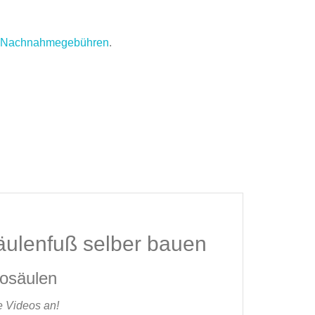
.
Nachnahmegebühren
.
Säulenfuß selber bauen
kosäulen
e Videos an!